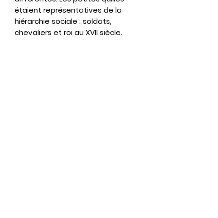
étaient représentatives de la
hiérarchie sociale : soldats,
chevaliers et roi au XVII siècle.
Le joueur qui obtient le plus grand
score remporte la partie.
Dimensions : 51 x 51 x 11 cm
Location journée : 15 €
Location week end : 20 €
Qui sommes-nous ?
Nous contacter
06 30 80 50 52