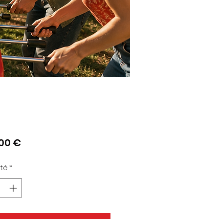
Prix
00 €
té
*