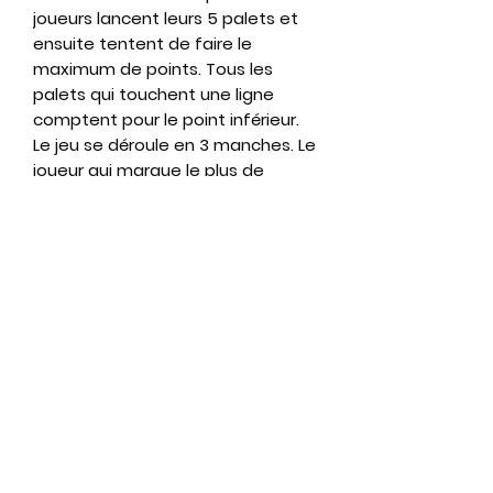
joueurs lancent leurs 5 palets et
ensuite tentent de faire le
maximum de points. Tous les
palets qui touchent une ligne
comptent pour le point inférieur.
Le jeu se déroule en 3 manches. Le
joueur qui marque le plus de
points gagne la partie.
Dimension :
122 x 51 cm
Matériels:
5 palets et 1 règle de jeu
Location journée : 10 €
Location week end : 15 €
Qui sommes-nous ?